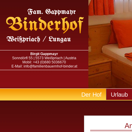
Birgit Gappmayr
Sonndörfl 55 | 5573 Weißpriach | Austria
Mobil: +43 (0)680 5036670
E-Mail: info@familienbauernhof-binder.at
Der Hof
Urlaub
An