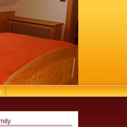
t
mily