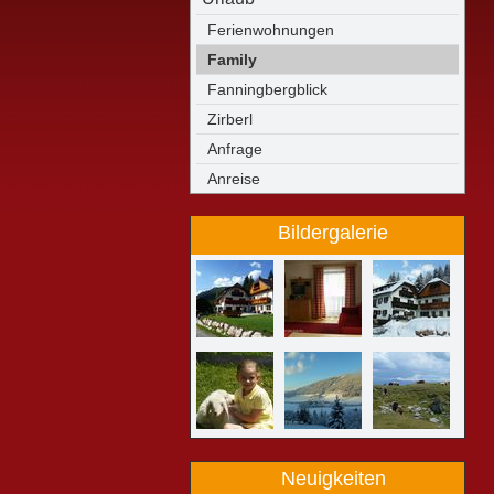
Ferienwohnungen
Family
Fanningbergblick
Zirberl
Anfrage
Anreise
Bildergalerie
Neuigkeiten