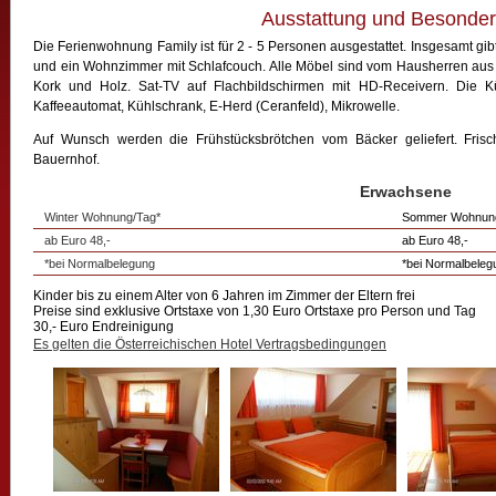
Ausstattung und Besonder
Die Ferienwohnung Family ist für 2 - 5 Personen ausgestattet. Insgesamt gib
und ein Wohnzimmer mit Schlafcouch. Alle Möbel sind vom Hausherren aus Vo
Kork und Holz. Sat-TV auf Flachbildschirmen mit HD-Receivern. Die Küch
Kaffeeautomat, Kühlschrank, E-Herd (Ceranfeld), Mikrowelle.
Auf Wunsch werden die Frühstücksbrötchen vom Bäcker geliefert. Frisc
Bauernhof.
Erwachsene
Winter Wohnung/Tag*
Sommer Wohnung
ab Euro 48,-
ab Euro 48,-
*bei Normalbelegung
*bei Normalbeleg
Kinder bis zu einem Alter von 6 Jahren im Zimmer der Eltern frei
Preise sind exklusive Ortstaxe von 1,30 Euro Ortstaxe pro Person und Tag
30,- Euro Endreinigung
Es gelten die Österreichischen Hotel Vertragsbedingungen