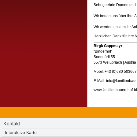
Sehr geehrte Damen und 
Wir freuen uns über Ihre A
Wir werden uns um Ihr An
Herzlichen Dank für Ihre
Birgit Gappmayr
"Binderhof"
Sonndörfl 55
5573 Weißpriach | Austria
Mobil: +43 (0)680 50366
E-Mail: info@familienbaue
www.familienbauernhof-bi
Kontakt
Interaktive Karte